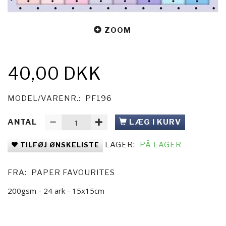
ZOOM
40,00 DKK
MODEL/VARENR.:
PF196
ANTAL
LÆG I KURV
LAGER:
PÅ LAGER
TILFØJ ØNSKELISTE
FRA:
PAPER FAVOURITES
200gsm - 24 ark - 15x15cm