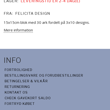
LAGER:
LEVERINGSTID ER 2-4 DAG(E)
FRA:
FELICITA DESIGN
15x15cm blok med 30 ark fordelt på 3x10 designs.
Mere information
INFO
FORTROLIGHED
BESTILLINGSVARE OG FORUDBESTILLINGER
BETINGELSER & VILKÅR
RETURNERING
KONTAKT OS
CHECK GAVEKORT SALDO
FORTRYD KØBET