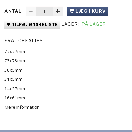
ANTAL
LÆG I KURV
LAGER:
PÅ LAGER
TILFØJ ØNSKELISTE
FRA:
CREALIES
77x77mm
73x73mm
38x5mm
31x5mm
14x57mm
16x61mm
Mere information