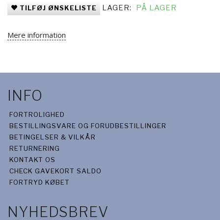
LAGER:
PÅ LAGER
TILFØJ ØNSKELISTE
Mere information
INFO
FORTROLIGHED
BESTILLINGSVARE OG FORUDBESTILLINGER
BETINGELSER & VILKÅR
RETURNERING
KONTAKT OS
CHECK GAVEKORT SALDO
FORTRYD KØBET
NYHEDSBREV