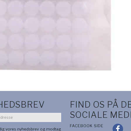
HEDSBREV
FIND OS PÅ D
SOCIALE MED
SE
FACEBOOK SIDE
 dig vores nyhedsbrev og modtag