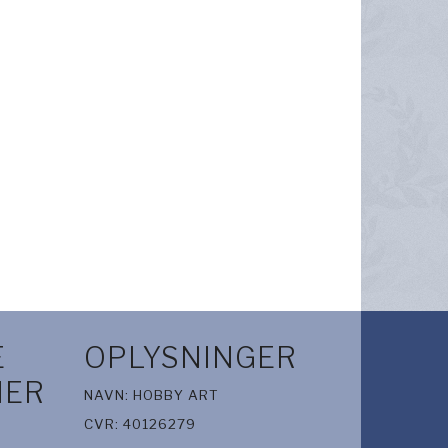
E
OPLYSNINGER
IER
NAVN: HOBBY ART
CVR: 40126279