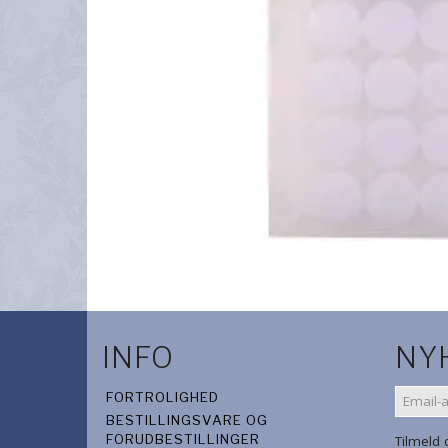
INFO
NY
EMAIL-
FORTROLIGHED
ADRES
BESTILLINGSVARE OG
FORUDBESTILLINGER
Tilmeld