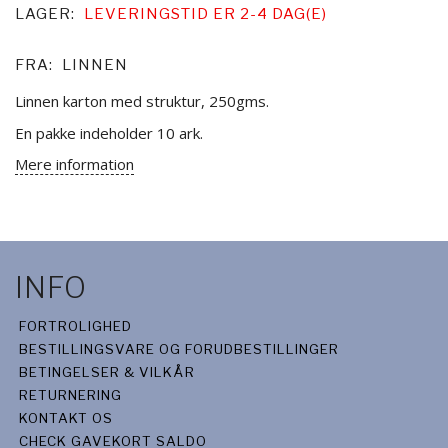
LAGER:
LEVERINGSTID ER 2-4 DAG(E)
FRA:
LINNEN
Linnen karton med struktur, 250gms.
En pakke indeholder 10 ark.
Mere information
INFO
FORTROLIGHED
BESTILLINGSVARE OG FORUDBESTILLINGER
BETINGELSER & VILKÅR
RETURNERING
KONTAKT OS
CHECK GAVEKORT SALDO