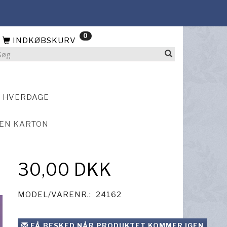
0
INDKØBSKURV
4 HVERDAGE
NEN KARTON
30,00 DKK
MODEL/VARENR.:
24162
FÅ BESKED NÅR PRODUKTET KOMMER IGEN