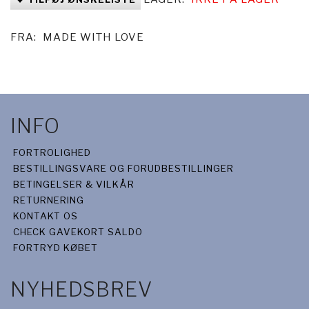
FRA:
MADE WITH LOVE
INFO
FORTROLIGHED
BESTILLINGSVARE OG FORUDBESTILLINGER
BETINGELSER & VILKÅR
RETURNERING
KONTAKT OS
CHECK GAVEKORT SALDO
FORTRYD KØBET
NYHEDSBREV