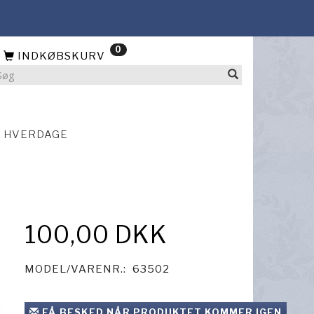
0
INDKØBSKURV
4 HVERDAGE
100,00 DKK
MODEL/VARENR.:
63502
FÅ BESKED NÅR PRODUKTET KOMMER IGEN