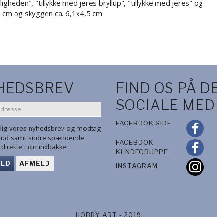
ligheden", "tillykke med jeres bryllup", "tillykke med jeres" og
4,2 cm og skyggen ca. 6,1x4,5 cm
HEDSBREV
FIND OS PÅ D
SOCIALE MED
SE
FACEBOOK SIDE
 dig vores nyhedsbrev og modtag
lbud samt andre spændende
FACEBOOK
direkte i din indbakke.
KUNDEGRUPPE
ELD
AFMELD
INSTAGRAM
HOBBY ART - 2019