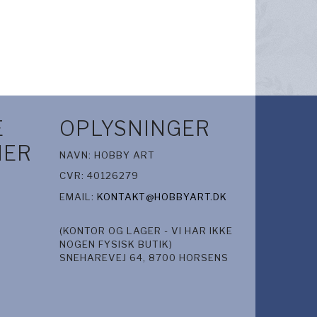
E
OPLYSNINGER
IER
NAVN: HOBBY ART
CVR: 40126279
EMAIL:
KONTAKT@HOBBYART.DK
(KONTOR OG LAGER - VI HAR IKKE
NOGEN FYSISK BUTIK)
SNEHAREVEJ 64, 8700 HORSENS