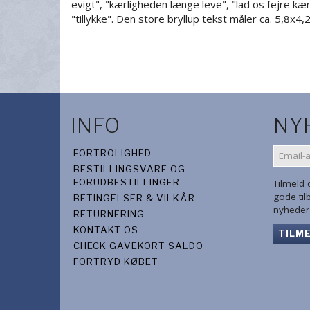
evigt", "kærligheden længe leve", "lad os fejre kær
"tillykke". Den store bryllup tekst måler ca. 5,8x
INFO
NY
EMAIL-
FORTROLIGHED
ADRES
BESTILLINGSVARE OG
FORUDBESTILLINGER
Tilmeld
gode ti
BETINGELSER & VILKÅR
nyheder 
RETURNERING
KONTAKT OS
TILM
CHECK GAVEKORT SALDO
FORTRYD KØBET