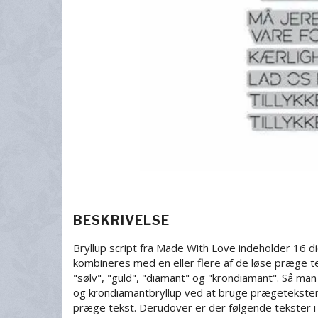
BESKRIVELSE
Bryllup script fra Made With Love indeholder 16 d
kombineres med en eller flere af de løse præge te
"sølv", "guld", "diamant" og "krondiamant". Så man 
og krondiamantbryllup ved at bruge prægeteksten 
præge tekst. Derudover er der følgende tekster i 