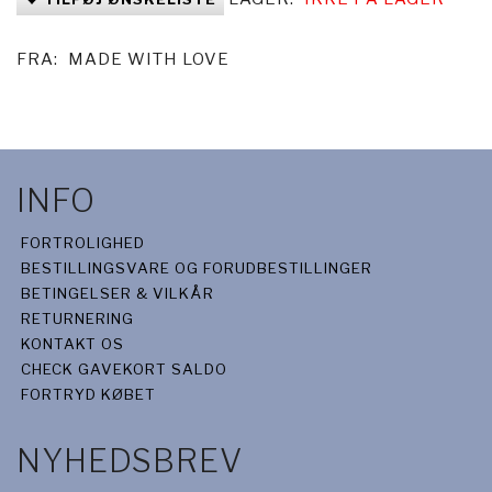
FRA:
MADE WITH LOVE
INFO
FORTROLIGHED
BESTILLINGSVARE OG FORUDBESTILLINGER
BETINGELSER & VILKÅR
RETURNERING
KONTAKT OS
CHECK GAVEKORT SALDO
FORTRYD KØBET
NYHEDSBREV