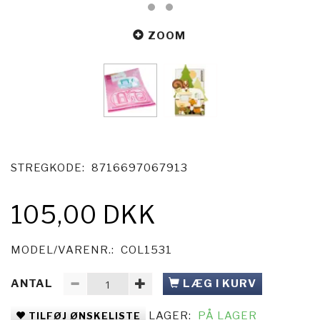
ZOOM
STREGKODE:
8716697067913
105,00 DKK
MODEL/VARENR.:
COL1531
ANTAL
LÆG I KURV
LAGER:
PÅ LAGER
TILFØJ ØNSKELISTE