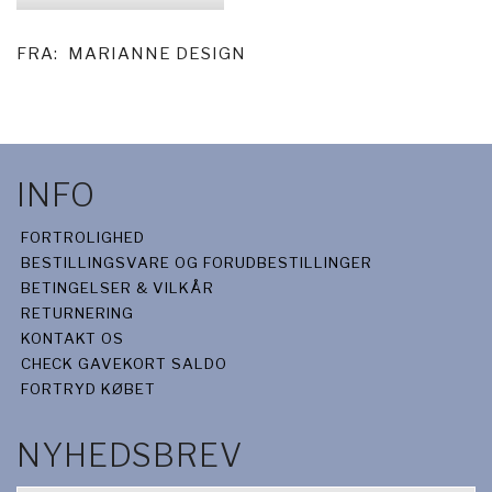
FRA:
MARIANNE DESIGN
INFO
FORTROLIGHED
BESTILLINGSVARE OG FORUDBESTILLINGER
BETINGELSER & VILKÅR
RETURNERING
KONTAKT OS
CHECK GAVEKORT SALDO
FORTRYD KØBET
NYHEDSBREV