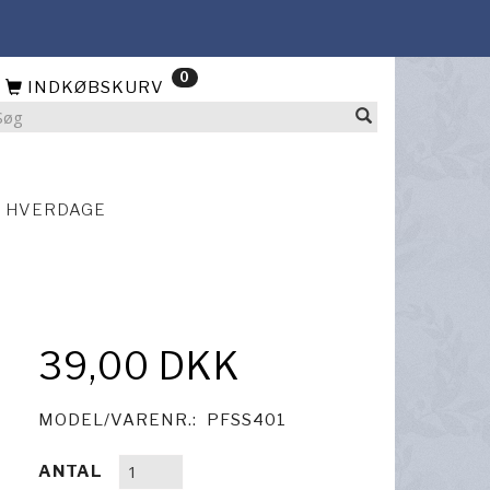
0
INDKØBSKURV
4 HVERDAGE
39,00 DKK
MODEL/VARENR.:
PFSS401
ANTAL