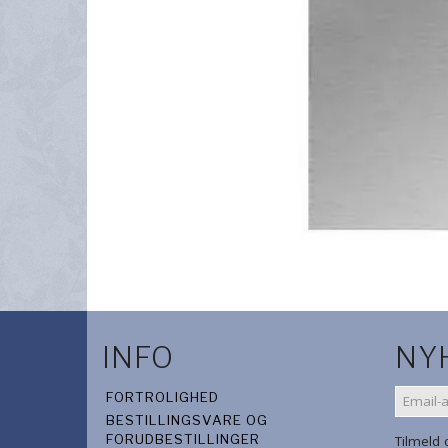
INFO
NY
EMAIL-
FORTROLIGHED
ADRES
BESTILLINGSVARE OG
FORUDBESTILLINGER
Tilmeld