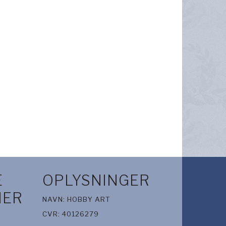
E
OPLYSNINGER
IER
NAVN: HOBBY ART
CVR: 40126279