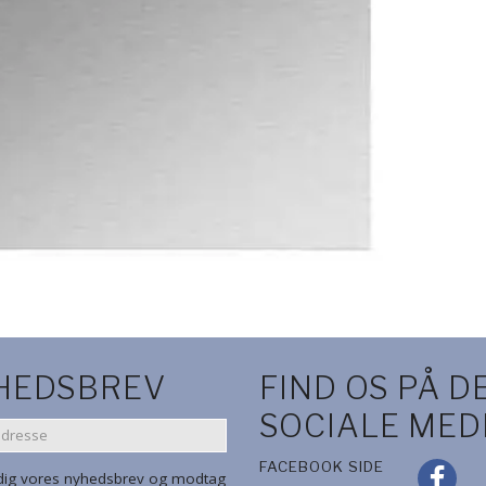
HEDSBREV
FIND OS PÅ D
SOCIALE MED
SE
FACEBOOK SIDE
 dig vores nyhedsbrev og modtag