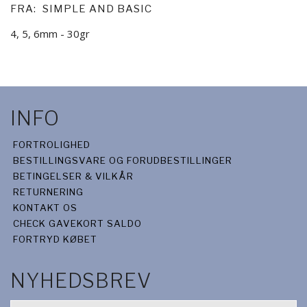
FRA:
SIMPLE AND BASIC
4, 5, 6mm - 30gr
INFO
FORTROLIGHED
BESTILLINGSVARE OG FORUDBESTILLINGER
BETINGELSER & VILKÅR
RETURNERING
KONTAKT OS
CHECK GAVEKORT SALDO
FORTRYD KØBET
NYHEDSBREV
EMAIL-