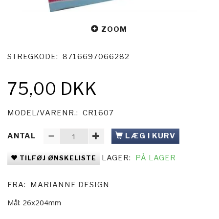
ZOOM
STREGKODE:
8716697066282
75,00 DKK
MODEL/VARENR.:
CR1607
ANTAL
LÆG I KURV
LAGER:
PÅ LAGER
TILFØJ ØNSKELISTE
FRA:
MARIANNE DESIGN
Mål: 26x204mm