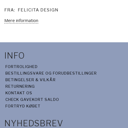
FRA:
FELICITA DESIGN
Mere information
INFO
FORTROLIGHED
BESTILLINGSVARE OG FORUDBESTILLINGER
BETINGELSER & VILKÅR
RETURNERING
KONTAKT OS
CHECK GAVEKORT SALDO
FORTRYD KØBET
NYHEDSBREV