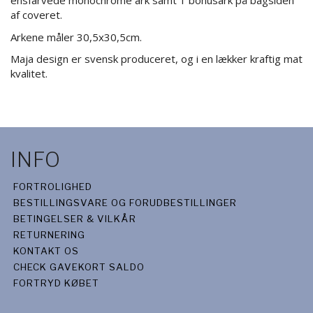
ensfarvede monochrome ark samt 1 bonusark på bagsiden
af coveret.
Arkene måler 30,5x30,5cm.
Maja design er svensk produceret, og i en lækker kraftig mat
kvalitet.
INFO
FORTROLIGHED
BESTILLINGSVARE OG FORUDBESTILLINGER
BETINGELSER & VILKÅR
RETURNERING
KONTAKT OS
CHECK GAVEKORT SALDO
FORTRYD KØBET