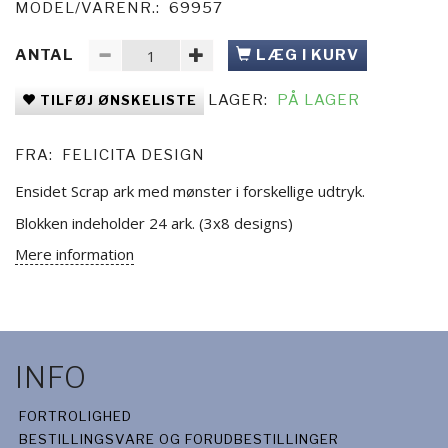
MODEL/VARENR.:
69957
ANTAL
LÆG I KURV
LAGER:
PÅ LAGER
TILFØJ ØNSKELISTE
FRA:
FELICITA DESIGN
Ensidet Scrap ark med mønster i forskellige udtryk.
Blokken indeholder 24 ark. (3x8 designs)
Mere information
INFO
FORTROLIGHED
BESTILLINGSVARE OG FORUDBESTILLINGER