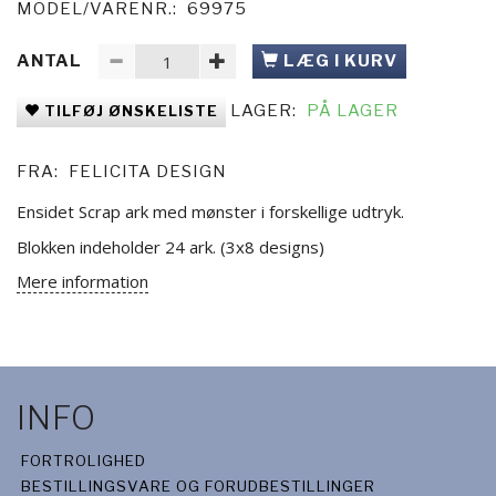
MODEL/VARENR.:
69975
ANTAL
LÆG I KURV
LAGER:
PÅ LAGER
TILFØJ ØNSKELISTE
FRA:
FELICITA DESIGN
Ensidet Scrap ark med mønster i forskellige udtryk.
Blokken indeholder 24 ark. (3x8 designs)
Mere information
INFO
FORTROLIGHED
BESTILLINGSVARE OG FORUDBESTILLINGER