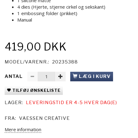
1 silicone måtte
4 dies (Hjerte, stjerne cirkel og sekskant)
1 embossing folder (prikket)
Manual
419,00 DKK
MODEL/VARENR.:
20235388
ANTAL
LÆG I KURV
TILFØJ ØNSKELISTE
LAGER:
LEVERINGSTID ER 4-5 HVER DAG(E)
FRA:
VAESSEN CREATIVE
Mere information