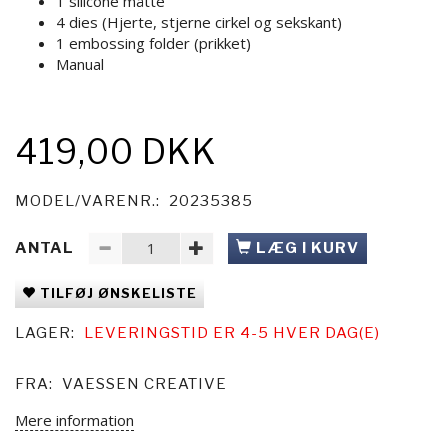
1 silicone måtte
4 dies (Hjerte, stjerne cirkel og sekskant)
1 embossing folder (prikket)
Manual
419,00 DKK
MODEL/VARENR.:
20235385
ANTAL
LÆG I KURV
TILFØJ ØNSKELISTE
LAGER:
LEVERINGSTID ER 4-5 HVER DAG(E)
FRA:
VAESSEN CREATIVE
Mere information