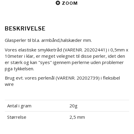
ZOOM
BESKRIVELSE
Glasperler til bl.a. armbånd,halskæder mm.
Vores elastiske smykketråd
(VARENR. 20202441)
i 0,5mm x
10meter i klar, er meget velegnet til disse perler, idet den
er stærk og kan "syes" igennem perlerne uden problemer
pga tykkelsen.
Brug evt. vores perlenål (
VARENR. 20202739
) i fleksibel
wire
Antal i gram
20g
Størrelse
2,5 mm