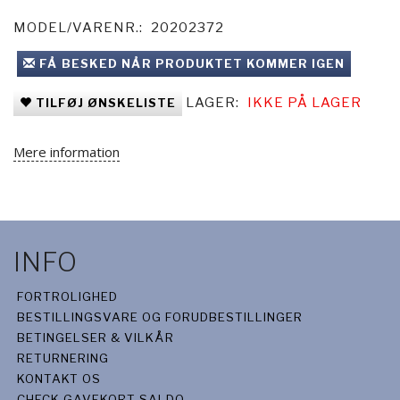
MODEL/VARENR.:
20202372
FÅ BESKED NÅR PRODUKTET KOMMER IGEN
LAGER:
IKKE PÅ LAGER
TILFØJ ØNSKELISTE
Mere information
INFO
FORTROLIGHED
BESTILLINGSVARE OG FORUDBESTILLINGER
BETINGELSER & VILKÅR
RETURNERING
KONTAKT OS
CHECK GAVEKORT SALDO