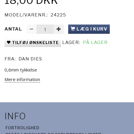
18,00 DKK
MODEL/VARENR.:
24225
ANTAL
LÆG I KURV
LAGER:
PÅ LAGER
TILFØJ ØNSKELISTE
FRA:
DAN DIES
0,6mm tykkelse
Mere information
INFO
FORTROLIGHED