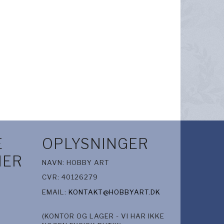
E
OPLYSNINGER
IER
NAVN: HOBBY ART
CVR: 40126279
EMAIL:
KONTAKT@HOBBYART.DK
(KONTOR OG LAGER - VI HAR IKKE