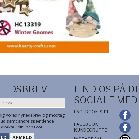
HEDSBREV
FIND OS PÅ D
SOCIALE MED
SE
FACEBOOK SIDE
 dig vores nyhedsbrev og modtag
lbud samt andre spændende
FACEBOOK
direkte i din indbakke.
KUNDEGRUPPE
ELD
AFMELD