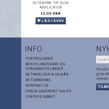
ULTRAFINE TIP GLUE
HASULITH SM
APPLICATOR
UNIVERSAL
12,00 DKK
29,00 D
LÆG I KURV
LÆG I 
INFO
NY
EMAIL-
FORTROLIGHED
ADRES
BESTILLINGSVARE OG
FORUDBESTILLINGER
Tilmeld
gode ti
BETINGELSER & VILKÅR
nyheder 
RETURNERING
KONTAKT OS
TILM
CHECK GAVEKORT SALDO
FORTRYD KØBET