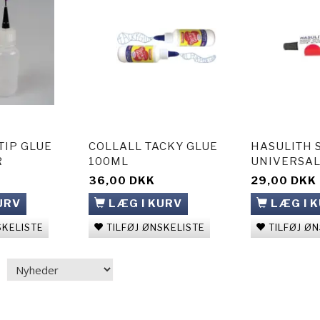
TIP GLUE
COLLALL TACKY GLUE
HASULITH 
R
100ML
UNIVERSAL
36,00 DKK
29,00 DKK
URV
LÆG I KURV
LÆG I 
SKELISTE
TILFØJ ØNSKELISTE
TILFØJ Ø