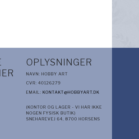
ESIVE
GLOSSY ACCENTS 18 ML
NUVO DELUXE ADHESI
(0,5OZ)
LIM 60ML
25,00 DKK
44,00 DKK
V
LÆG I KURV
LÆG I KURV
E
OPLYSNINGER
IER
NAVN: HOBBY ART
CVR: 40126279
EMAIL:
KONTAKT@HOBBYART.DK
(KONTOR OG LAGER - VI HAR IKKE
NOGEN FYSISK BUTIK)
SNEHAREVEJ 64, 8700 HORSENS