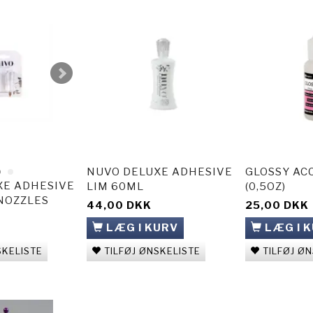
NUVO DELUXE ADHESIVE
GLOSSY AC
XE ADHESIVE
LIM 60ML
(0,5OZ)
NOZZLES
44,00 DKK
25,00 DKK
LÆG I KURV
LÆG I 
SKELISTE
TILFØJ ØNSKELISTE
TILFØJ Ø