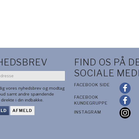
YKKE OG
COLLALL TACKY GLUE
NUVO DELUXE ADH
 LIM
100ML
LIM 120ML
KK
36,00 DKK
80,00 DKK
KURV
LÆG I KURV
LÆG I KUR
HEDSBREV
FIND OS PÅ D
SOCIALE MED
SE
FACEBOOK SIDE
 dig vores nyhedsbrev og modtag
lbud samt andre spændende
FACEBOOK
direkte i din indbakke.
KUNDEGRUPPE
ELD
AFMELD
INSTAGRAM