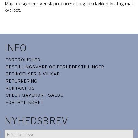
Maja design er svensk produceret, og i en lækker kraftig mat
kvalitet.
INFO
FORTROLIGHED
BESTILLINGSVARE OG FORUDBESTILLINGER
BETINGELSER & VILKÅR
RETURNERING
KONTAKT OS
CHECK GAVEKORT SALDO
FORTRYD KØBET
NYHEDSBREV
EMAIL-
ADRESSE