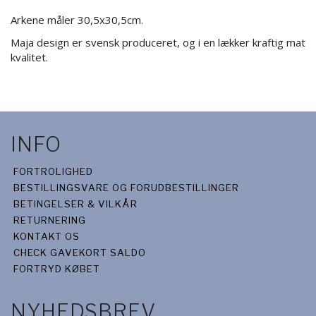
Arkene måler 30,5x30,5cm.
Maja design er svensk produceret, og i en lækker kraftig mat
kvalitet.
INFO
FORTROLIGHED
BESTILLINGSVARE OG FORUDBESTILLINGER
BETINGELSER & VILKÅR
RETURNERING
KONTAKT OS
CHECK GAVEKORT SALDO
FORTRYD KØBET
NYHEDSBREV