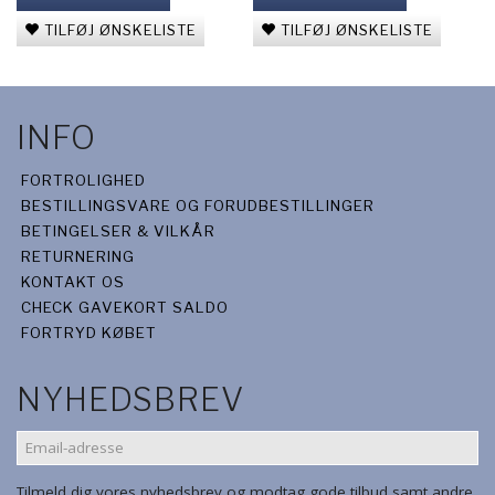
TILFØJ ØNSKELISTE
TILFØJ ØNSKELISTE
INFO
FORTROLIGHED
BESTILLINGSVARE OG FORUDBESTILLINGER
BETINGELSER & VILKÅR
RETURNERING
KONTAKT OS
CHECK GAVEKORT SALDO
FORTRYD KØBET
NYHEDSBREV
EMAIL-
ADRESSE
Tilmeld dig vores nyhedsbrev og modtag gode tilbud samt andre