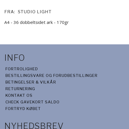
FRA:
STUDIO LIGHT
A4 - 36 dobbeltsidet ark - 170gr
INFO
FORTROLIGHED
BESTILLINGSVARE OG FORUDBESTILLINGER
BETINGELSER & VILKÅR
RETURNERING
KONTAKT OS
CHECK GAVEKORT SALDO
FORTRYD KØBET
NYHEDSBREV