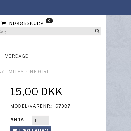
0
INDKØBSKURV
4 HVERDAGE
87 - MILESTONE GIRL
15,00 DKK
MODEL/VARENR.:
67387
ANTAL
LÆG I KURV