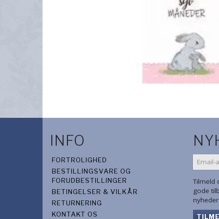
INFO
NY
EMAIL-
FORTROLIGHED
ADRES
BESTILLINGSVARE OG
FORUDBESTILLINGER
Tilmeld
gode ti
BETINGELSER & VILKÅR
nyheder 
RETURNERING
KONTAKT OS
TILM