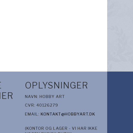
E
OPLYSNINGER
IER
NAVN: HOBBY ART
CVR: 40126279
EMAIL:
KONTAKT@HOBBYART.DK
(KONTOR OG LAGER - VI HAR IKKE