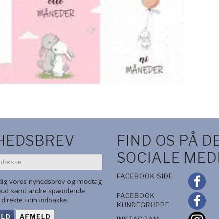
HEDSBREV
FIND OS PÅ D
SOCIALE MED
SE
FACEBOOK SIDE
 dig vores nyhedsbrev og modtag
lbud samt andre spændende
FACEBOOK
direkte i din indbakke.
KUNDEGRUPPE
ELD
AFMELD