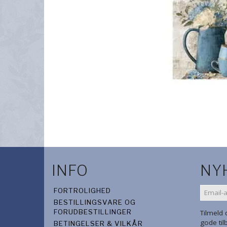
INFO
NY
EMAIL-
FORTROLIGHED
ADRES
BESTILLINGSVARE OG
FORUDBESTILLINGER
Tilmeld
gode ti
BETINGELSER & VILKÅR