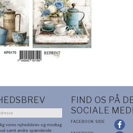
HEDSBREV
FIND OS PÅ D
SOCIALE MED
SE
FACEBOOK SIDE
 dig vores nyhedsbrev og modtag
lbud samt andre spændende