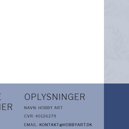
E
OPLYSNINGER
IER
NAVN: HOBBY ART
CVR: 40126279
EMAIL:
KONTAKT@HOBBYART.DK