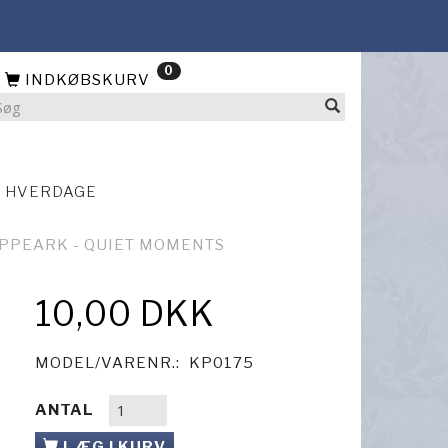
0
INDKØBSKURV
4 HVERDAGE
IPPEARK - QUIET MOMENTS
10,00 DKK
MODEL/VARENR.:
KP0175
ANTAL
LÆG I KURV