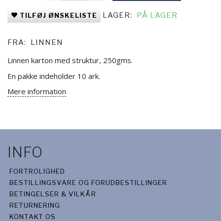
LAGER:
PÅ LAGER
TILFØJ ØNSKELISTE
FRA:
LINNEN
Linnen karton med struktur, 250gms.
En pakke indeholder 10 ark.
Mere information
INFO
FORTROLIGHED
BESTILLINGSVARE OG FORUDBESTILLINGER
BETINGELSER & VILKÅR
RETURNERING
KONTAKT OS