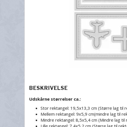
BESKRIVELSE
Udskårne størrelser ca.:
Stor rektangel: 19,5x13,3 cm (Større lag til 
Mellem rektangel: 9x5,9 cm(mindre lag til rek
Mindre rektangel: 8,5x5,4 cm (Mindre lag til 
Lille rektangel: 7,4x5,2 cm (Større lag til rek