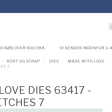
ED KØB OVER 600 DKK
VI SENDER INDENFOR 2-
KORT OG SCRAP
DIES
MADE WITH LOVE
HES 7
OVE DIES 63417 -
ETCHES 7