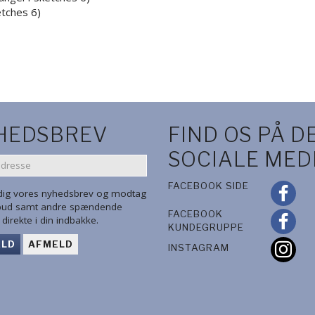
ketches 6)
HEDSBREV
FIND OS PÅ D
SOCIALE MED
SE
FACEBOOK SIDE
 dig vores nyhedsbrev og modtag
lbud samt andre spændende
FACEBOOK
direkte i din indbakke.
KUNDEGRUPPE
ELD
AFMELD
INSTAGRAM