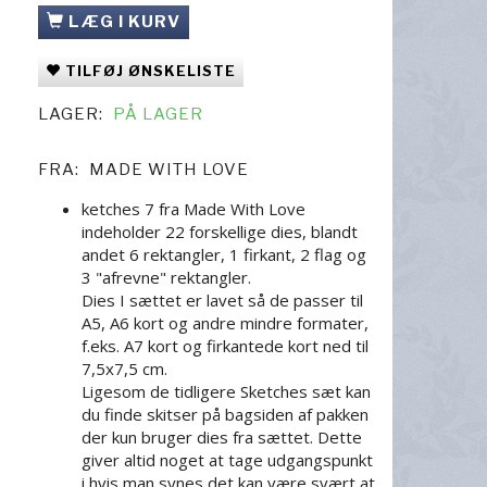
LÆG I KURV
TILFØJ ØNSKELISTE
LAGER:
PÅ LAGER
FRA:
MADE WITH LOVE
ketches 7 fra Made With Love
indeholder 22 forskellige dies, blandt
andet 6 rektangler, 1 firkant, 2 flag og
3 "afrevne" rektangler.
Dies I sættet er lavet så de passer til
A5, A6 kort og andre mindre formater,
f.eks. A7 kort og firkantede kort ned til
7,5x7,5 cm.
Ligesom de tidligere Sketches sæt kan
du finde skitser på bagsiden af pakken
der kun bruger dies fra sættet. Dette
giver altid noget at tage udgangspunkt
i hvis man synes det kan være svært at