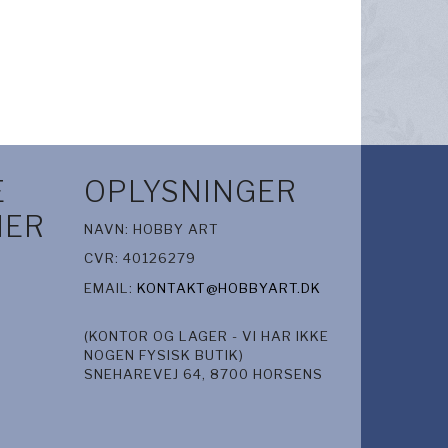
E
OPLYSNINGER
IER
NAVN: HOBBY ART
CVR: 40126279
EMAIL:
KONTAKT@HOBBYART.DK
(KONTOR OG LAGER - VI HAR IKKE
NOGEN FYSISK BUTIK)
SNEHAREVEJ 64, 8700 HORSENS