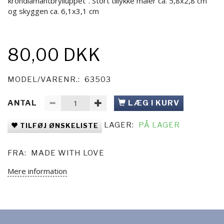
krondiamantbrylluppet". Stort tillykke måler ca. 5,8x2,8 cm
og skyggen ca. 6,1x3,1 cm
80,00 DKK
MODEL/VARENR.:
63503
ANTAL
LÆG I KURV
LAGER:
PÅ LAGER
TILFØJ ØNSKELISTE
FRA:
MADE WITH LOVE
Mere information