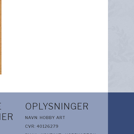
E
OPLYSNINGER
IER
NAVN: HOBBY ART
CVR: 40126279