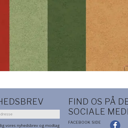
HEDSBREV
FIND OS PÅ D
SOCIALE MED
SE
FACEBOOK SIDE
 dig vores nyhedsbrev og modtag