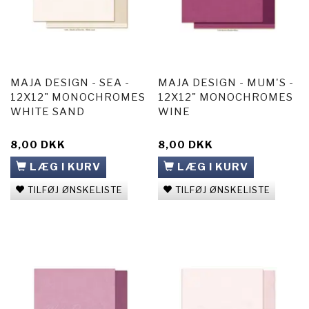
MAJA DESIGN - SEA -
MAJA DESIGN - MUM'S -
12X12" MONOCHROMES
12X12" MONOCHROMES
WHITE SAND
WINE
8,00 DKK
8,00 DKK
LÆG I KURV
LÆG I KURV
TILFØJ ØNSKELISTE
TILFØJ ØNSKELISTE