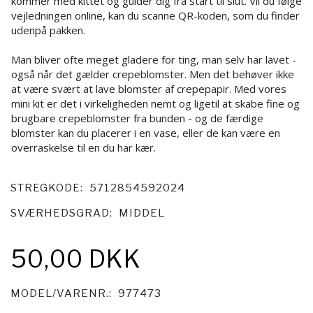
kommer med kittet og guider dig fra start til slut. Vil du følge
vejledningen online, kan du scanne QR-koden, som du finder
udenpå pakken.
Man bliver ofte meget gladere for ting, man selv har lavet -
også når det gælder crepeblomster. Men det behøver ikke
at være svært at lave blomster af crepepapir. Med vores
mini kit er det i virkeligheden nemt og ligetil at skabe fine og
brugbare crepeblomster fra bunden - og de færdige
blomster kan du placerer i en vase, eller de kan være en
overraskelse til en du har kær.
STREGKODE:
5712854592024
SVÆRHEDSGRAD:
MIDDEL
50,00 DKK
MODEL/VARENR.:
977473