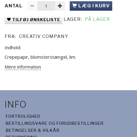
ANTAL
LÆG I KURV
LAGER:
PÅ LAGER
TILFØJ ØNSKELISTE
FRA:
CREATIV COMPANY
Indhold:
Crepepapir, blomsterstængel, lim.
Mere information
INFO
FORTROLIGHED
BESTILLINGSVARE OG FORUDBESTILLINGER
BETINGELSER & VILKÅR