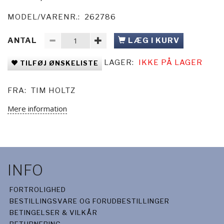
MODEL/VARENR.:
262786
ANTAL
LÆG I KURV
LAGER:
IKKE PÅ LAGER
TILFØJ ØNSKELISTE
FRA:
TIM HOLTZ
Mere information
INFO
FORTROLIGHED
BESTILLINGSVARE OG FORUDBESTILLINGER
BETINGELSER & VILKÅR