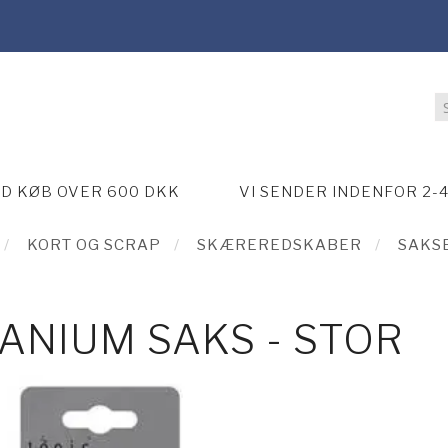
ED KØB OVER 600 DKK
VI SENDER INDENFOR 2-
KORT OG SCRAP
SKÆREREDSKABER
SAKS
TANIUM SAKS - STOR