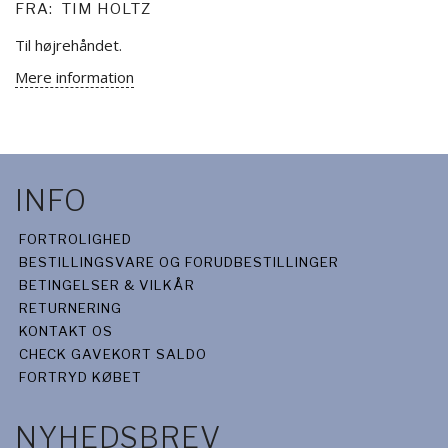
FRA:
TIM HOLTZ
Til højrehåndet.
Mere information
INFO
FORTROLIGHED
BESTILLINGSVARE OG FORUDBESTILLINGER
BETINGELSER & VILKÅR
RETURNERING
KONTAKT OS
CHECK GAVEKORT SALDO
FORTRYD KØBET
NYHEDSBREV