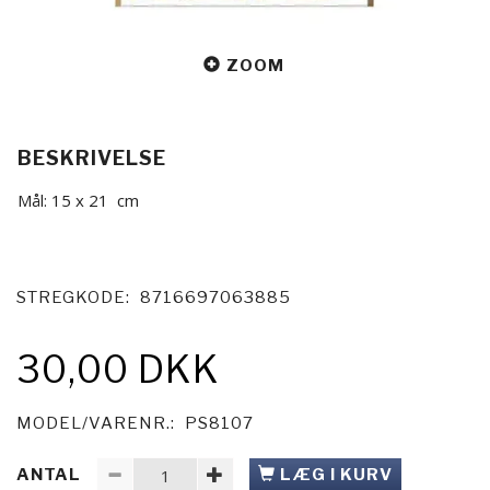
ZOOM
BESKRIVELSE
Mål: 15 x 21 cm
STREGKODE:
8716697063885
30,00 DKK
MODEL/VARENR.:
PS8107
ANTAL
LÆG I KURV