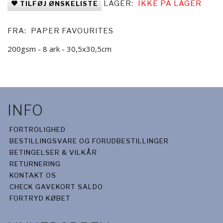
LAGER:
IKKE PÅ LAGER
TILFØJ ØNSKELISTE
FRA:
PAPER FAVOURITES
200gsm - 8 ark - 30,5x30,5cm
INFO
FORTROLIGHED
BESTILLINGSVARE OG FORUDBESTILLINGER
BETINGELSER & VILKÅR
RETURNERING
KONTAKT OS
CHECK GAVEKORT SALDO
FORTRYD KØBET