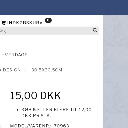
0
INDKØBSKURV
4 HVERDAGE
A DESIGN
30,5X30,5CM
15,00 DKK
KØB
5
ELLER FLERE TIL
12,00
DKK
PR STK.
MODEL/VARENR.:
70963