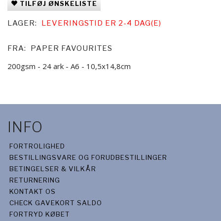
TILFØJ ØNSKELISTE
LAGER:
LEVERINGSTID ER 2-4 DAG(E)
FRA:
PAPER FAVOURITES
200gsm - 24 ark - A6 - 10,5x14,8cm
INFO
FORTROLIGHED
BESTILLINGSVARE OG FORUDBESTILLINGER
BETINGELSER & VILKÅR
RETURNERING
KONTAKT OS
CHECK GAVEKORT SALDO
FORTRYD KØBET