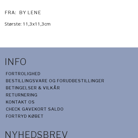
FRA:
BY LENE
Største: 11,3x11,3cm
INFO
FORTROLIGHED
BESTILLINGSVARE OG FORUDBESTILLINGER
BETINGELSER & VILKÅR
RETURNERING
KONTAKT OS
CHECK GAVEKORT SALDO
FORTRYD KØBET
NYHEDSBREV