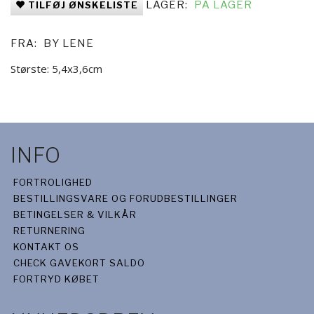
LAGER:
PÅ LAGER
TILFØJ ØNSKELISTE
FRA:
BY LENE
Største: 5,4x3,6cm
INFO
FORTROLIGHED
BESTILLINGSVARE OG FORUDBESTILLINGER
BETINGELSER & VILKÅR
RETURNERING
KONTAKT OS
CHECK GAVEKORT SALDO
FORTRYD KØBET