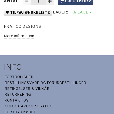
ANTAL
LÆG I KURV
LAGER:
PÅ LAGER
TILFØJ ØNSKELISTE
FRA:
CC DESIGNS
Mere information
INFO
FORTROLIGHED
BESTILLINGSVARE OG FORUDBESTILLINGER
BETINGELSER & VILKÅR
RETURNERING
KONTAKT OS
CHECK GAVEKORT SALDO
FORTRYD KØBET