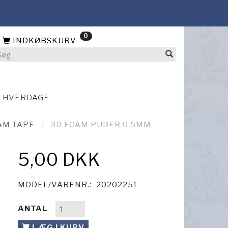
0
INDKØBSKURV
4 HVERDAGE
AM TAPE
3D FOAM PUDER 0,5MM
5,00 DKK
MODEL/VARENR.:
20202251
ANTAL
LÆG I KURV