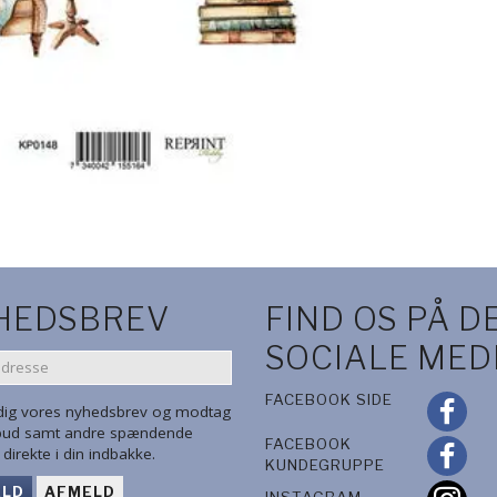
HEDSBREV
FIND OS PÅ D
SOCIALE MED
SE
FACEBOOK SIDE
 dig vores nyhedsbrev og modtag
lbud samt andre spændende
FACEBOOK
direkte i din indbakke.
KUNDEGRUPPE
ELD
AFMELD