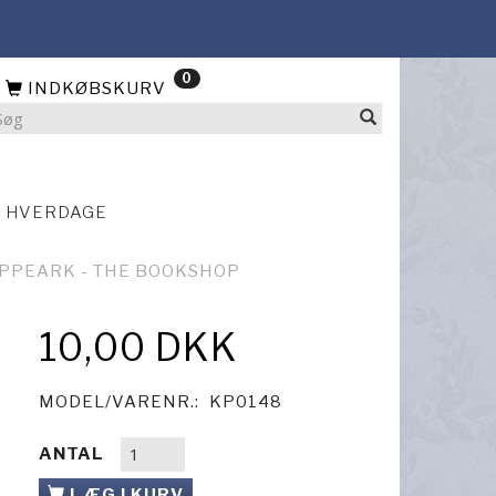
0
INDKØBSKURV
4 HVERDAGE
IPPEARK - THE BOOKSHOP
10,00 DKK
P
MODEL/VARENR.:
KP0148
ANTAL
LÆG I KURV