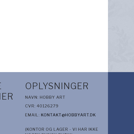
E
OPLYSNINGER
IER
NAVN: HOBBY ART
CVR: 40126279
EMAIL:
KONTAKT@HOBBYART.DK
(KONTOR OG LAGER - VI HAR IKKE