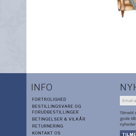
INFO
NY
EMAIL-
FORTROLIGHED
ADRES
BESTILLINGSVARE OG
FORUDBESTILLINGER
Tilmeld
gode ti
BETINGELSER & VILKÅR
nyheder 
RETURNERING
KONTAKT OS
TILM