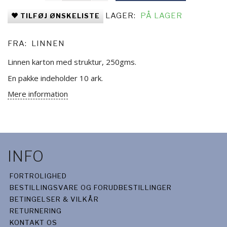
LAGER:
PÅ LAGER
TILFØJ ØNSKELISTE
FRA:
LINNEN
Linnen karton med struktur, 250gms.
En pakke indeholder 10 ark.
Mere information
INFO
FORTROLIGHED
BESTILLINGSVARE OG FORUDBESTILLINGER
BETINGELSER & VILKÅR
RETURNERING
KONTAKT OS